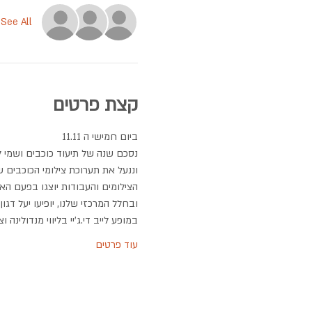
See All
קצת פרטים
ביום חמישי ה 11.11
נסכם שנה של תיעוד כוכבים ושמי ל
וננעל את תערוכת צילומי הכוכבים ש
הצילומים והעבודות יוצגו בפעם האח
ובחלל המרכזי שלנו, יופיעו יעל דגון
במופע לייב די.ג'יי בליווי מנדולינ
עוד פרטים