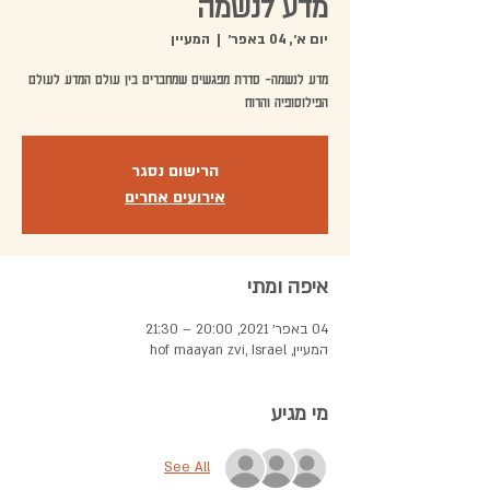
מדע לנשמה
יום א׳, 04 באפר׳
  |  
המעיין
מדע לנשמה- סדרת מפגשים שמחברים בין עולם המדע לעולם
הפילוסופיה והרוח
הרישום נסגר
אירועים אחרים
איפה ומתי
04 באפר׳ 2021, 20:00 – 21:30
המעיין, hof maayan zvi, Israel
מי מגיע
See All