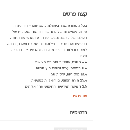
קצת פרטים
בכל מפגש נתמקד בשאלת עומק שונה- דרך לימוד, 
שיחה, ניסויים ותרגילים נחקור יחד את המסתורין של 
העולם ושל עצמנו. נפגיש את הידע המדעי עם החוויה 
הפנימית ועם תפיסות פילוסופיות ממזרח ומערב, בכוונה 
למוסס גבולות ותבניות מחשבה ולהרחיב את ההכרה 
שלנו.
4.4 חושים, אשליות ותפיסת מציאות
11.4 תפיסת עצמי וחוויות חוץ גופיות
18.4 מחזוריות, יחסות וזמן
25.4 תורת הקוונטים ודואליות במציאת
2.5 השיטה המדעית והחיפוש אחר אלוהים
עוד פרטים
כרטיסים