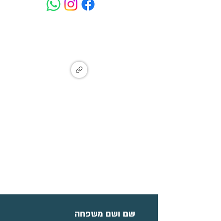
המעיין - איזור תעשייה מתחדש, מעין
צבי, זכרון יעקב
Ma'ayan Tzvi, Israel
הצטרפו לקבוצת עדכונים
שם ושם משפחה