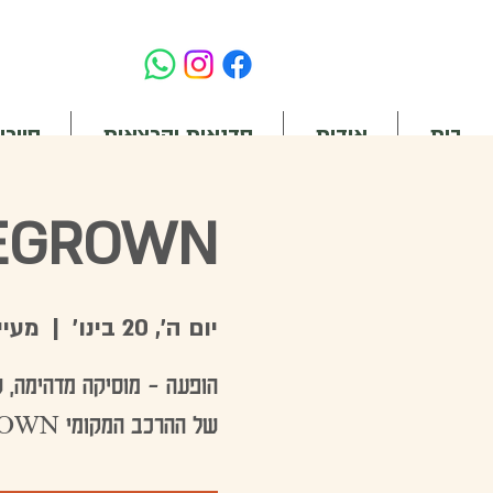
בית
אודות
סדנאות והרצאות
סיורי
HOMEGROWN 
יום ה׳, 20 בינו׳
  |  
מעיי
של ההרכב המקומי HOMEGROWN