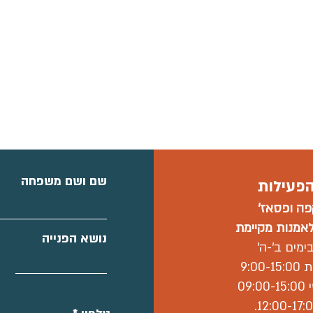
שם ושם משפחה
פעילות
ה ו
פסאז'
אמנות מקיימת
נושא הפנייה
ימים ב'-ה'
9:00
09: