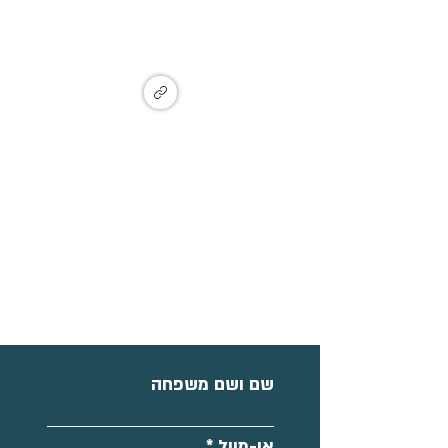
צבי, זכרון יעקב
Ma'ayan Tzvi, Israel
הצטרפו לקבוצת עדכונים
שם ושם משפחה
אי-מייל