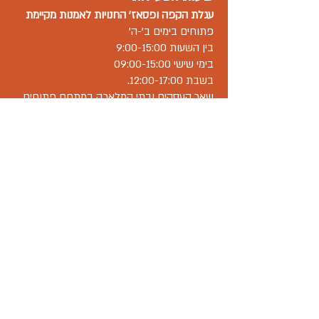
עגלת הקפה ו
פסאז' החנויות
לאמנות מקיימת
פתוחים בימים ב'-ה'
בין השעות 9:00-15:00
בימי שישי 09:00-15:00
בשבת 12:00-17:00.
שאר העסקים ובתי המלאכה במתחם פתוחים
בשעות פעילות משתנות-יש לברר מול בית
העסק.
וואטסאפ עסקי
055-300-3582
אימייל hamaayanart@gmail.com
"המעיין" אזור תעשייה מתחדש, מתחת
לצומת זכרון יעקב על כביש 4
יש מרחב מוגן- ממ"ד שמספיק לכ-20 איש
במתחם.