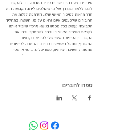
סיפורים. פעם היינו יושבים סביב המדורה כדי להקשיב
להם, ללמוד מהדרך של מי שהולכים לידנו. הקבוצה היא
חדר מראות לסיפור האישי שלנו, הזדמנות לגלות את
החיבורים שלפעמים אינם נראים על פני השטח. בתהליך
הקבוצתי נעסוק בכל מפגש בנושא מרכזי שיוביל אותנו
לקראת הסיפור האישי בו נבחר להתמקד. נבחן את
הקשר בין הסיפור האישי שלי לסיפור הקבוצתי
המשותף, ונתרגל באמצעות כתיבה והקשבה לסיפורים
אמפתיה, חשיבה יצירתית, סטוריטלינג וביטוי אותנטי.
בין התכנים בהם נעסוק: חוסן וגמישות פסיכולוגית,
תודעה קולקטיבית, ארכיטיפים, סינכרוניות, כתיבה
אינטואיטיבית, כתיבה ממוקדת גוף, אינטרוספקציה
ואבולוציה יצירתית. ​
ספרו לחברים
על מעבירת הסדנה - שרי אלה סמדג'ה
פסיכולוגית, מנחת קבוצות ויוצרת
12 מפגשים בני שעתיים וליווי פרטני
ימי שני החל מה- 08.11.2021
19:30-21:30
המעיין - איזור תעשייה מתחדש, מעין