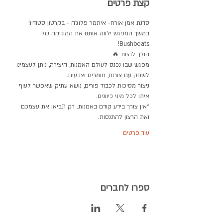
קצת פרטים
סדנת אמן אורח- איתמר פלוג'ה - בקרטון סטודיו!
במשך המפגש ילווה אותנו את המוזיקה של 
Bushbeats! 
הולך להיות 🔥 
מפגש שבו נכנס לעולם האמנות, היצירה, ניתן לעצמינו 
לשחק עם צורות, חומרים וצבעים. 
ניצור מסיכות לכבוד פורים, נושא עתיק שאפשר לעוף 
איתו לכל מיני כיוונים.  
*אין צורך בידע קודם באמנות. רק תביאו את עצמכם 
ואת הרצון להתנסות.
עוד פרטים
ספרו לחברים