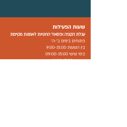
שעות הפעילות
עגלת הקפה ו
פסאז' החנויות
לאמנות מקיימת
פתוחים בימים ב'-ה'
בין השעות 9:00-15:00
בימי שישי 09:00-15:00
בשבת 12:00-17:00.
שאר העסקים ובתי המלאכה במתחם פתוחים
בשעות פעילות משתנות-יש לברר מול בית
העסק.
וואטסאפ עסקי
055-300-3582
אימייל hamaayanart@gmail.com
"המעיין" אזור תעשייה מתחדש, מתחת
לצומת זכרון יעקב על כביש 4