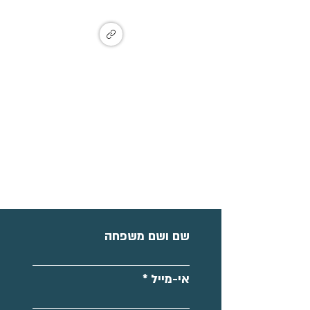
Ma'ayan Tzvi, Israel
קצת על המנחה: רותם כהני, פסיכולוגית בהתמחות
קלינית, מלווה תהליכי חיבור-ריפוי-וצמיחה ברוח
התקשורת המקרבת ועולמות הגוף והנפש, מנחת סדנאות
ומעגלים, ויוצרת את הפודקאסט "שפת החיים".
הצטרפו לקבוצת עדכונים
מחיר השתתפות:
לחמישה מפגשים - 660 ש"ח
למפגש הכירות - 20 ש"ח
טלפון לשאלות - רותם: 0545892181
שם ושם משפחה
אי-מייל