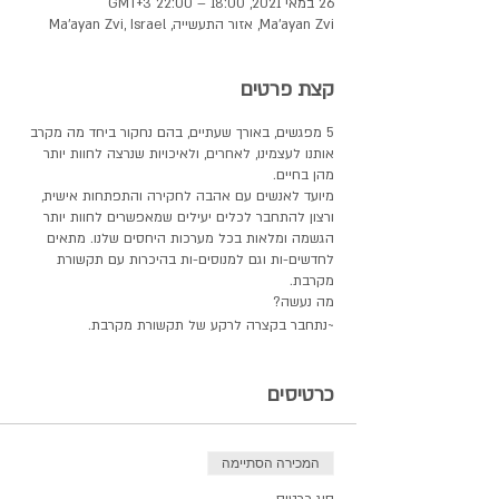
26 במאי 2021, 18:00 – 22:00 GMT‎+3‎
Ma'ayan Zvi, אזור התעשייה, Ma'ayan Zvi, Israel
קצת פרטים
5 מפגשים, באורך שעתיים, בהם נחקור ביחד מה מקרב
אותנו לעצמינו, לאחרים, ולאיכויות שנרצה לחוות יותר
מהן בחיים.
מיועד לאנשים עם אהבה לחקירה והתפתחות אישית,
ורצון להתחבר לכלים יעילים שמאפשרים לחוות יותר
הגשמה ומלאות בכל מערכות היחסים שלנו. מתאים
לחדשים-ות וגם למנוסים-ות בהיכרות עם תקשורת
מקרבת.
מה נעשה?
~נתחבר בקצרה לרקע של תקשורת מקרבת.
~נתחבר למערכת העצבים שלנו ולקשר שלה להוויה
שלנו ולמערכות היחסים שלנו.
כרטיסים
~נתחבר לגוף, לחוויה הגופנית שלנו ולאופן שבו רגשות
וצרכים מתגלמים בתוכנו.
~נתחבר לעצמנו כדי לזהות מה חשוב לנו בכל מערכות
היחסים שלנו, ובחיינו בכלל.
המכירה הסתיימה
~נתחבר לתרגולים באמצעותם נוכל להתבטא עם יותר
כנות, בהירות ואותנטיות.
סוג כרטיס