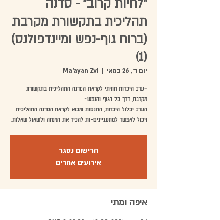
"לחיות קרוב" - סדנה
תהליכית בתקשורת מקרבת
(ברוח גוף-נפש ומיינדפולנס)
(1)
יום ד׳, 26 במאי
  |  
Ma'ayan Zvi
~ערב היכרות חוויתי לקראת הסדנה התהליכית בתקשורת
הערב יכלול היכרות, התנסות ומבוא לקראת הסדנה התהליכית
ויכול לאפשר למתעניינים-ות להכיר את המנחה ולשאול שאלות.
הרישום נסגר
אירועים אחרים
איפה ומתי