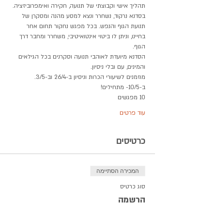
תהליך אישי וקבוצתי של תנועה, חקירה ואימפרוביזציה. 
בסדנא נרקוד, נשחרר ונצא למסע מהנה ומסקרן של 
תנועת הגוף והנפש. בכל מפגש נחקור תחום אחר 
בחיינו, וניתן לו ביטוי אינטואיטיבי, משחרר ומחבר דרך 
הגוף.
הסדנא מיועדת לאוהבי תנועה וסקרנים בכל הגילאים 
והמינים, עם ובלי ניסיון.
מוזמנים לשיעורי הכרות וניסיון ב-26/4 וב-3/5.
ב-10/5- מתחילים!
10 מפגשים 
עוד פרטים
כרטיסים
המכירה הסתיימה
סוג כרטיס
הרשמה