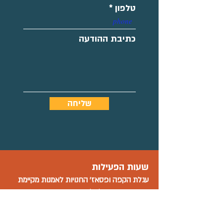
טלפון
כתיבת ההודעה
שליחה
שעות הפעילות
עגלת הקפה ו
פסאז' החנויות
לאמנות מקיימת
פתוחים בימים ב'-ה'
בין השעות 9:00-15:00
בימי שישי 09:00-15:00