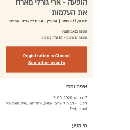
הופעה - ארי גורלי מארח
את העלמות
יום ה׳, 17 בספט׳
  |  
המעיין - הבית ליוצרים ואמנים
הופעת כרטיסים - 60 ש"ח לכרטיס
Registration is Closed
See other events
איפה ומתי
17 בספט׳ 2020, 21:00
המעיין - הבית ליוצרים ואמנים, אזור התעשייה, Ma'ayan
Tzvi, Israel
מי מגיע