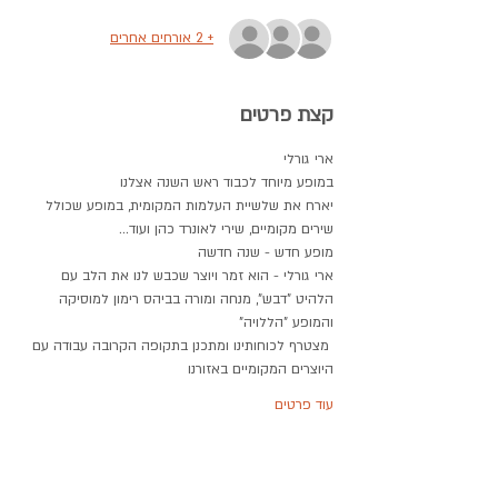
+ 2 אורחים אחרים
קצת פרטים
ארי גורלי 
במופע מיוחד לכבוד ראש השנה אצלנו
יארח את שלשיית העלמות המקומית, במופע שכולל 
שירים מקומיים, שירי לאונרד כהן ועוד...
מופע חדש - שנה חדשה
ארי גורלי - הוא זמר ויוצר שכבש לנו את הלב עם 
הלהיט "דבש", מנחה ומורה בביהס רימון למוסיקה 
והמופע "הללויה"
 מצטרף לכוחותינו ומתכנן בתקופה הקרובה עבודה עם 
היוצרים המקומיים באזורנו
עוד פרטים