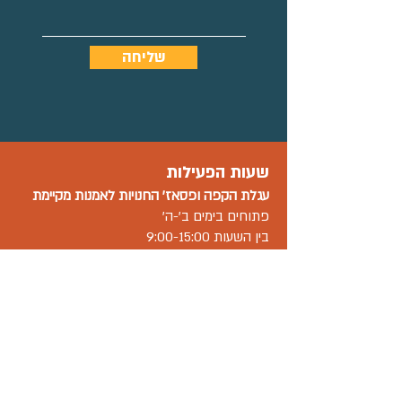
שליחה
שעות הפעילות
עגלת הקפה ו
פסאז' החנויות
לאמנות מקיימת
פתוחים בימים ב'-ה'
בין השעות 9:00-15:00
בימי שישי 09:00-15:00
בשבת 12:00-17:00.
שאר העסקים ובתי המלאכה במתחם פתוחים
בשעות פעילות משתנות-יש לברר מול בית
העסק.
וואטסאפ עסקי
055-300-3582