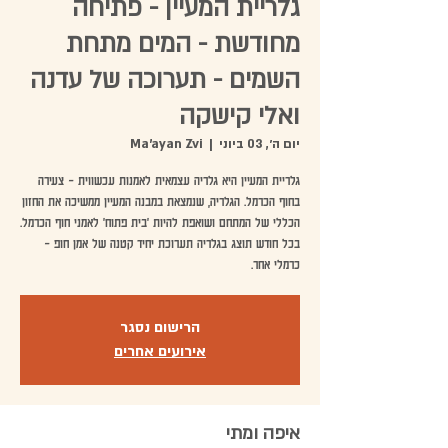
גלריית המעיין - פתיחה
מחודשת - המים מתחת
השמים - תערוכה של עדנה
ואלי קישקה
יום ה׳, 03 ביוני
  |  
Ma'ayan Zvi
גלריית המעיין היא גלריה עצמאית לאמנות עכשווית - צעירה
בחוף הכרמל. הגלריה, שנמצאת במבנה המעיין ממשיכה את החזון
הכללי של המתחם ושואפת להיות 'בית פתוח' לאמני חוף הכרמל.
בכל חודש תוצג בגלריה תערוכת יחיד קטנה של אמן חופ -
כרמלי אחר.
הרישום נסגר
אירועים אחרים
איפה ומתי