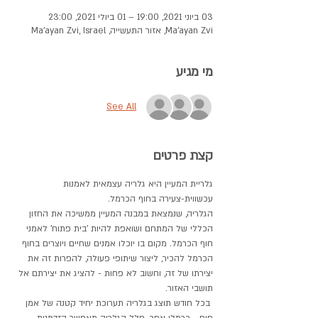
03 ביוני 2021, 19:00 – 01 ביולי 2021, 23:00
Ma'ayan Zvi, אזור התעשייה, Ma'ayan Zvi, Israel
מי מגיע
See All
קצת פרטים
גלריית המעיין היא גלריה עצמאית לאמנות 
עכשווית-צעירה בחוף הכרמל.  
הגלריה, שנמצאת במבנה המעיין ממשיכה את החזון 
הכללי של המתחם ושואפת להיות 'בית פתוח' לאמני 
חוף הכרמל. מקום בו יוכלו אמנים שחיים ויוצרים בחוף 
הכרמל להכיר, ליצור שיתופי פעולה, להפרות זה את 
יצירתו של זה, וחשוב לא פחות - להציג את יצירתם אל 
תושבי האזור.
 בכל חודש תוצג בגלריה תערוכת יחיד קטנה של אמן 
חופ - כרמלי אחר. חלל הגלריה מאפשר הזדמנות 