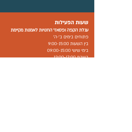
שעות הפעילות
עגלת הקפה ו
פסאז' החנויות
לאמנות מקיימת
פתוחים בימים ב'-ה'
בין השעות 9:00-15:00
בימי שישי 09:00-15:00
בשבת 12:00-17:00.
שאר העסקים ובתי המלאכה במתחם פתוחים
בשעות פעילות משתנות-יש לברר מול בית
העסק.
וואטסאפ עסקי
055-300-3582
אימייל hamaayanart@gmail.com
"המעיין" אזור תעשייה מתחדש, מתחת
לצומת זכרון יעקב על כביש 4