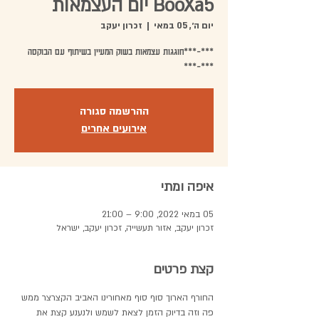
BooXa5 יום העצמאות
יום ה׳, 05 במאי
  |  
זכרון יעקב
***-***חוגגות עצמאות בשוק המעיין בשיתוף עם הבוקסה
***-***
ההרשמה סגורה
אירועים אחרים
איפה ומתי
05 במאי 2022, 9:00 – 21:00
זכרון יעקב, אזור תעשייה, זכרון יעקב, ישראל
קצת פרטים
החורף הארוך סוף סוף מאחורינו האביב הקצרצר ממש 
פה וזה בדיוק הזמן לצאת לשמש ולנענע קצת את 