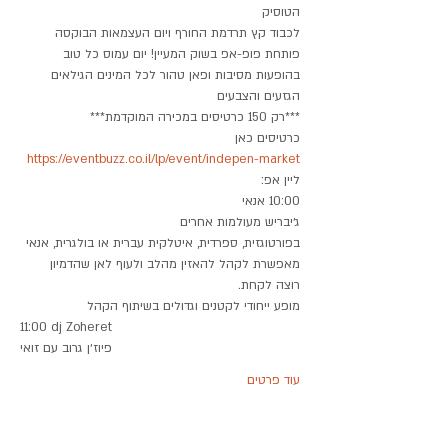
הטוסיק
לכבוד קץ תרדמת החורף ויום העצמאות הבוקסה 
פותחת פופ-אפ בשוק המעיין! יום עמוס כל טוב 
בהופעות מסיבות ופאן טהור לכל המינים הגילאים 
הגזעים והצבעים
כרטיסים כאן

https://eventbuzz.co.il/lp/event/indepen-market
ליין אפ:
בפורטוגזית, ספרדית, איטלקית עברית או בולגרית, אנאי 
מאפשרת לקהל להאזין מהלב ולעוף לאן שהדמיון 
מופע ייחודי לקטנים וגדולים בשיתוף הקהל
11:00 dj Zoheret

פיוז׳ן גרוב עם זואי
עוד פרטים