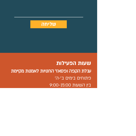
שליחה
שעות הפעילות
עגלת הקפה ו
פסאז' החנויות
לאמנות מקיימת
פתוחים בימים ב'-ה'
בין השעות 9:00-15:00
בימי שישי 09:00-15:00
בשבת 12:00-17:00.
שאר העסקים ובתי המלאכה במתחם פתוחים
בשעות פעילות משתנות-יש לברר מול בית
העסק.
וואטסאפ עסקי