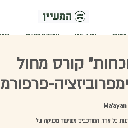
 אמנות
ימי גיבוש
אינדקס עסקים
השכר
כחות" קורס מחול
ימפרוביזציה-פרפורמ
Ma'ayan 
עות כל אחד, המורכבים משיעור טכניקה של