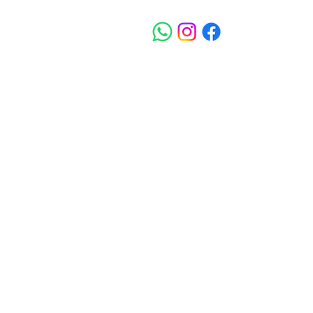
יתופית של יוצרות מתחום
הבמה, המקיימות שיח אומנותי והפקתי; יוצרות, אוצרות ומפיקות אירועים עצמאיים. בשנת 2015, הקימה ביחד עם
עה ומלמדת מחול עכשווי,