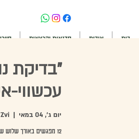
בית
אודות
סדנאות והרצאות
סיורי
"בדיקת נו
עכשווי-א
יום ג׳, 04 במאי
  |  
Zvi
12 מפגשים באורך שלוש ש