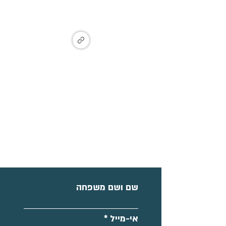
צבי, זכרון יעקב
Ma'ayan Tzvi, Israel
הצטרפו לקבוצת עדכונים
שם ושם משפחה
אי-מייל